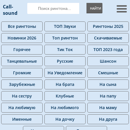
Call-
НАЙТИ
sound
Все рингтоны
ТОП Звуки
Рингтоны 2025
Новинки 2026
Топ рингтон
Скачиваемые
Горячее
Тик Ток
ТОП 2023 года
Танцевальные
Русские
Шансон
Громкие
На Уведомление
Смешные
Зарубежные
На брата
На сына
На сестру
Клубные
На папу
На любимую
На любимого
На маму
Именные
На дочку
На друга