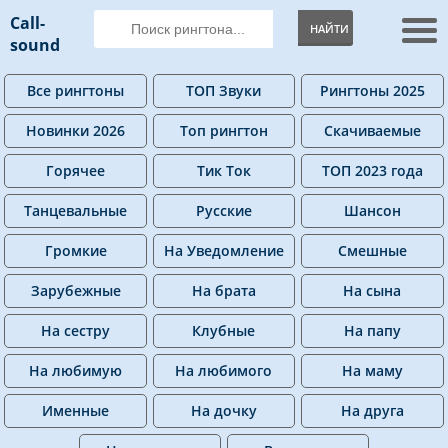
Call-
НАЙТИ
sound
Все рингтоны
ТОП Звуки
Рингтоны 2025
Новинки 2026
Топ рингтон
Скачиваемые
Горячее
Тик Ток
ТОП 2023 года
Танцевальные
Русские
Шансон
Громкие
На Уведомление
Смешные
Зарубежные
На брата
На сына
На сестру
Клубные
На папу
На любимую
На любимого
На маму
Именные
На дочку
На друга