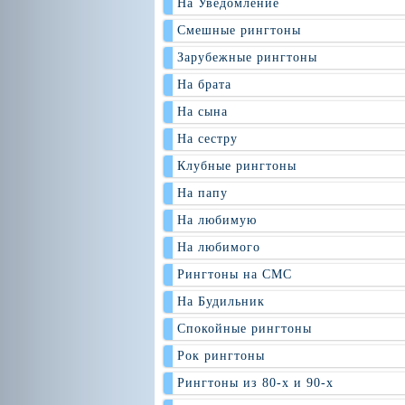
На Уведомление
Смешные рингтоны
Зарубежные рингтоны
На брата
На сына
На сестру
Клубные рингтоны
На папу
На любимую
На любимого
Рингтоны на СМС
На Будильник
Спокойные рингтоны
Рок рингтоны
Рингтоны из 80-х и 90-х