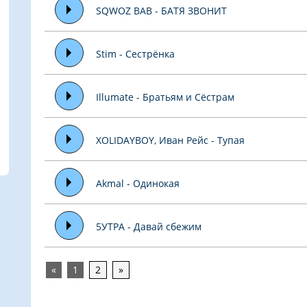
SQWOZ BAB - БАТЯ ЗВОНИТ
Stim - Сестрёнка
Illumate - Братьям и Сёстрам
XOLIDAYBOY, Иван Рейс - Тупая
Akmal - Одинокая
5УТРА - Давай сбежим
«
1
2
»