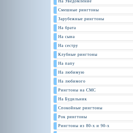
На Уведомление
Смешные рингтоны
Зарубежные рингтоны
На брата
На сына
На сестру
Клубные рингтоны
На папу
На любимую
На любимого
Рингтоны на СМС
На Будильник
Спокойные рингтоны
Рок рингтоны
Рингтоны из 80-х и 90-х