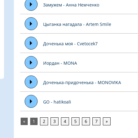
Замужем - Анна Немченко
Цыганка нагадала - Artem Smile
Доченька моя - Cvetocek7
Иордан - MONA
Доченька-придоченька - MONOVIKA
GO - hatikoali
«
1
2
3
4
5
6
7
»