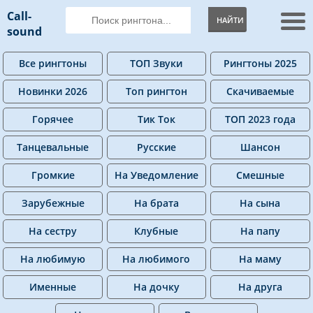
Call-
НАЙТИ
sound
Все рингтоны
ТОП Звуки
Рингтоны 2025
Новинки 2026
Топ рингтон
Скачиваемые
Горячее
Тик Ток
ТОП 2023 года
Танцевальные
Русские
Шансон
Громкие
На Уведомление
Смешные
Зарубежные
На брата
На сына
На сестру
Клубные
На папу
На любимую
На любимого
На маму
Именные
На дочку
На друга