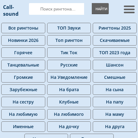
Call-
НАЙТИ
sound
Все рингтоны
ТОП Звуки
Рингтоны 2025
Новинки 2026
Топ рингтон
Скачиваемые
Горячее
Тик Ток
ТОП 2023 года
Танцевальные
Русские
Шансон
Громкие
На Уведомление
Смешные
Зарубежные
На брата
На сына
На сестру
Клубные
На папу
На любимую
На любимого
На маму
Именные
На дочку
На друга