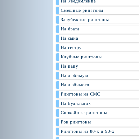
На Уведомление
Смешные рингтоны
Зарубежные рингтоны
На брата
На сына
На сестру
Клубные рингтоны
На папу
На любимую
На любимого
Рингтоны на СМС
На Будильник
Спокойные рингтоны
Рок рингтоны
Рингтоны из 80-х и 90-х