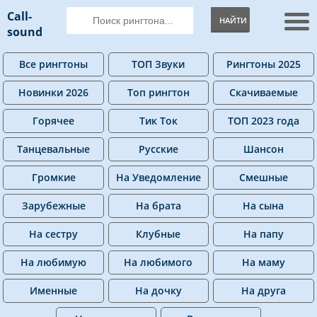
Call-
НАЙТИ
sound
Все рингтоны
ТОП Звуки
Рингтоны 2025
Новинки 2026
Топ рингтон
Скачиваемые
Горячее
Тик Ток
ТОП 2023 года
Танцевальные
Русские
Шансон
Громкие
На Уведомление
Смешные
Зарубежные
На брата
На сына
На сестру
Клубные
На папу
На любимую
На любимого
На маму
Именные
На дочку
На друга