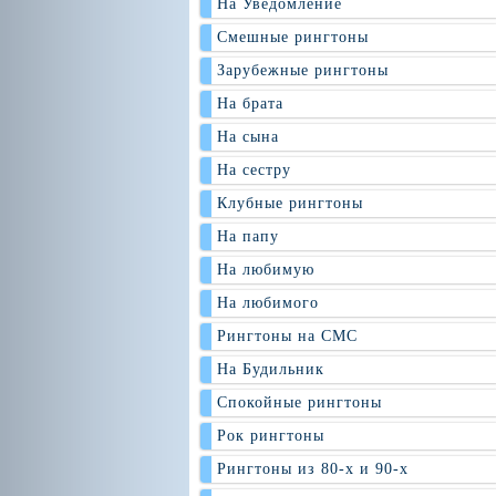
На Уведомление
Смешные рингтоны
Зарубежные рингтоны
На брата
На сына
На сестру
Клубные рингтоны
На папу
На любимую
На любимого
Рингтоны на СМС
На Будильник
Спокойные рингтоны
Рок рингтоны
Рингтоны из 80-х и 90-х