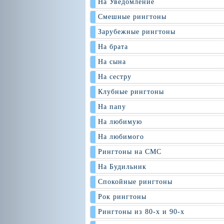
На Уведомление
Смешные рингтоны
Зарубежные рингтоны
На брата
На сына
На сестру
Клубные рингтоны
На папу
На любимую
На любимого
Рингтоны на СМС
На Будильник
Спокойные рингтоны
Рок рингтоны
Рингтоны из 80-х и 90-х