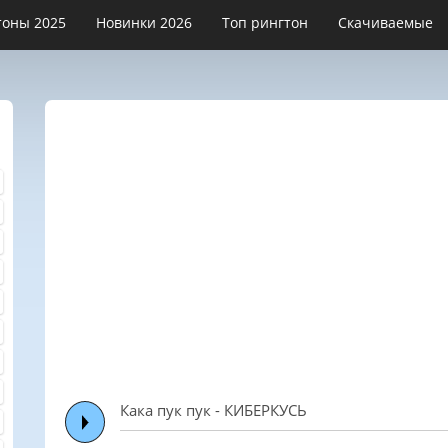
тоны 2025
Новинки 2026
Топ рингтон
Скачиваемые
Кака пук пук - КИБЕРКУСЬ