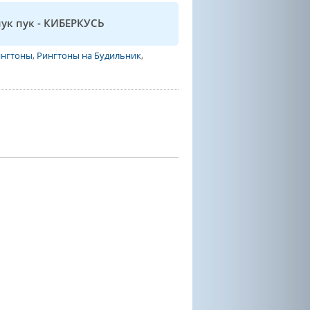
пук пук - КИБЕРКУСЬ
ингтоны
,
Рингтоны на Будильник
,