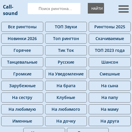
Call-
НАЙТИ
sound
Все рингтоны
ТОП Звуки
Рингтоны 2025
Новинки 2026
Топ рингтон
Скачиваемые
Горячее
Тик Ток
ТОП 2023 года
Танцевальные
Русские
Шансон
Громкие
На Уведомление
Смешные
Зарубежные
На брата
На сына
На сестру
Клубные
На папу
На любимую
На любимого
На маму
Именные
На дочку
На друга